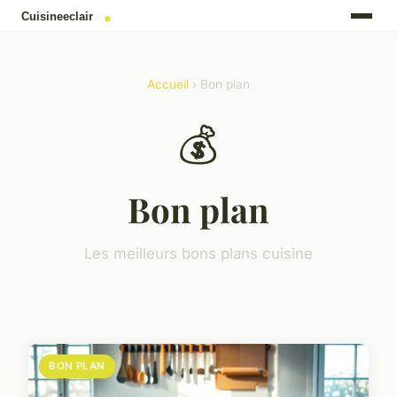
Accueil
› Bon plan
💰
Bon plan
Les meilleurs bons plans cuisine
BON PLAN