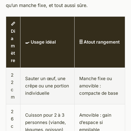
qu’un manche fixe, et tout aussi sûre.
📏
Di
a
🍳 Usage idéal
🗄️ Atout rangement
m
èt
re
2
Sauter un œuf, une
Manche fixe ou
2
crêpe ou une portion
amovible :
c
individuelle
compacte de base
m
2
Cuisson pour 2 à 3
Amovible : gain
6
personnes (viande,
d’espace si
c
légumes, poisson)
empilable