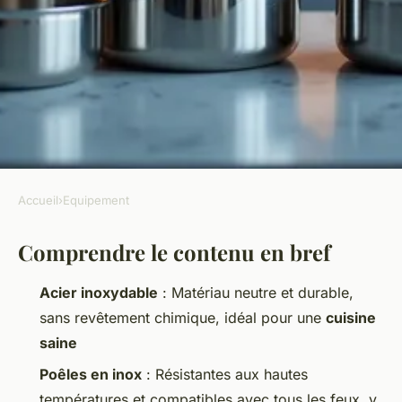
Accueil
›
Equipement
EQUIPEMENT
Comprendre le contenu en bref
Choisir une poêle inox :
avantages inattendus pour une
Acier inoxydable
: Matériau neutre et durable,
cuisson saine
sans revêtement chimique, idéal pour une
cuisine
saine
Jean-Guillaume
•
01/07/2026 09:01
•
9 min de lecture
Poêles en inox
: Résistantes aux hautes
températures et compatibles avec tous les feux, y