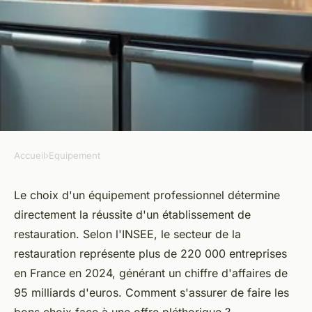
Accueil
›
Equipement
EQUIPEMENT
Équipements de cuisine
Le choix d'un équipement professionnel détermine
directement la réussite d'un établissement de
professionnels : faites le bon
restauration. Selon l'INSEE, le secteur de la
choix !
restauration représente plus de 220 000 entreprises
en France en 2024, générant un chiffre d'affaires de
Louise
•
14 février 2026
•
8 min de lecture
95 milliards d'euros. Comment s'assurer de faire les